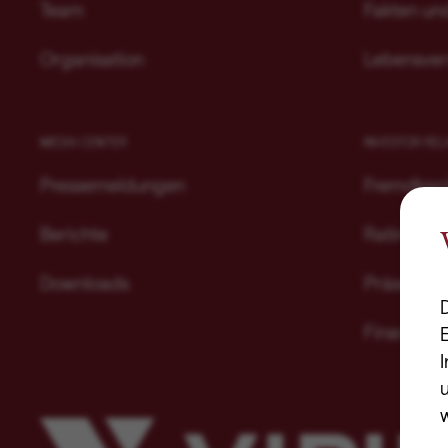
Team
Fakten un
Organisation
Lebensver
MEDIA CENTER
INVESTOR REL
Pressemeldungen
Fremdkapi
Berichte
Rating
Downloads
Präsentat
Finanzkal
I