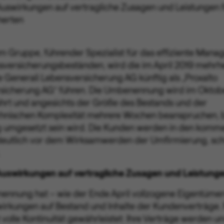
Auswirkungen auf vertragliche Zusagen und Leistungen f
herten
um Gruppe, führender Spezialist für das effiziente Man
versicherungsbeständen, wird die im April 2019 mehrhe
Generali Lebensversicherung AG künftig als „Proxalto
sicherung AG“ führen. Die Umbenennung wird im Oktob
hrt und angesichts der Größe des Bestands und der
hnischen Komplexität mehrere Wochen beanspruchen, bi
ig umgesetzt sein wird. Die Kunden werden in den kom
eutlich vor dem Wirksamwerden der Umfirmierung, schr
 Auswirkungen auf vertragliche Zusagen und Leistung
ennung hat – wie der Ende April vollzogene Eigentüme
irkungen auf Bestand und Inhalte der Kundenverträge. 
 volle Kontinuität gewährleistet: Ihre Verträge werden u