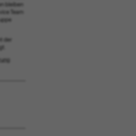
en bleiben
rvice Team
ruppe
nt der
gt.
erung