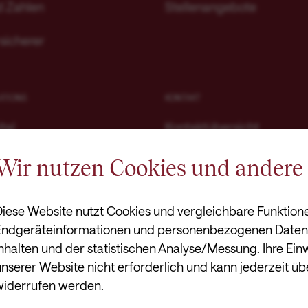
d Zahlen
Stellenangebote
sicherer
ATIONS
KONTAKT
tal
Kontaktübersicht
Wir nutzen Cookies und andere 
Notwendige
ionen
Name
Anbieter
Diese Website nutzt Cookies und vergleichbare Funktion
ender
Endgeräteinformationen und personenbezogenen Daten. 
cookie_optin
Viridium Webserver
nhalten und der statistischen Analyse/Messung. Ihre Einwil
unserer Website nicht erforderlich und kann jederzeit üb
SgCookieOptin.lastPreferences
Viridium Webserver
widerrufen werden.