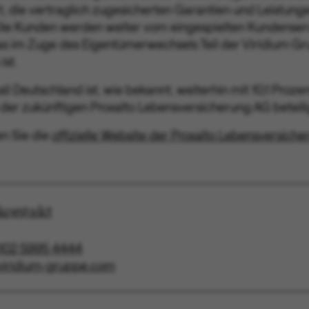
t, die vertraglich zugesicherten Garantien und Leistung
 Die Kunden werden weiter vom eingespielten Kundense
as im Zuge des Eigentümerwechsels Teil der Viridium G
st.
li Deutschland ist, wie bekannt, weiterhin mit 10,1 Proze
 der zukünftigen Proxalto Lebensversicherung AG beteili
n Sie die
offizielle Website der Proxalto Lebensversich
kontakt
102 5995 4444
]viridium-gruppe.com