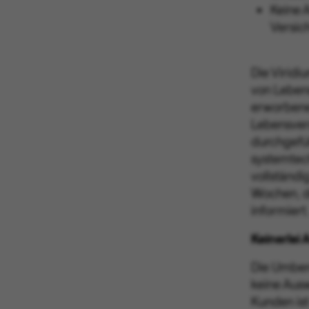
Keine 
Versic
Die Viridi
von Lebens
erworbene 
Lebensver
durchgefü
systemtec
vollständ
Wochen, d
informiert.
Keinerlei
Die Umben
keine Ausw
Kunden ist