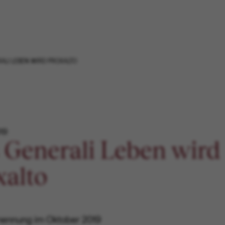
ALI LEBEN WIRD PROXALTO
19
 Generali Leben wird
xalto
ennung im Oktober 2019