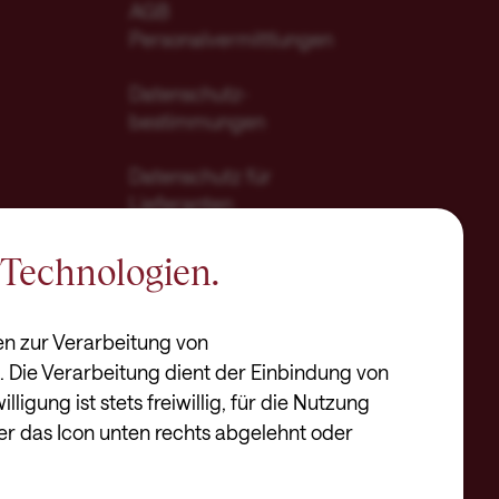
AGB
Personalvermittlungen
Datenschutz-
bestimmungen
Datenschutz für
Lieferanten
Datenschutz für
Technologien.
Bewerber
Laufzeit
Zweck
Hinweisgebersystem
en zur Verarbeitung von
Die Verarbeitung dient der Einbindung von
1 Jahr
Dieses Cookie wird verwendet, um Ihre Cookie
Compliance
ligung ist stets freiwillig, für die Nutzung
er das Icon unten rechts abgelehnt oder
1 Jahr
Dieser Wert speichert Ihre Consent-Einstellun
Impressum