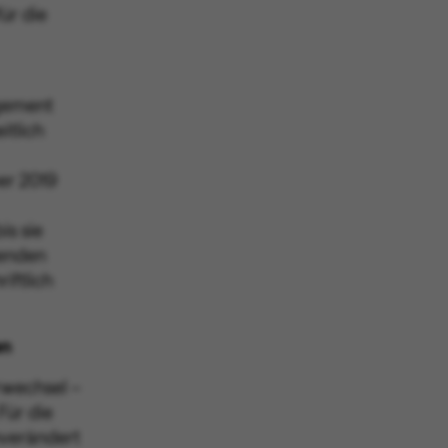
Rating
Kontaktübersicht
ür die
Präsentationen
Finanzkalender
agement
itlich
er 2019
s sie
menden
iftlich
en
rwechsel –
Für die
nverändert